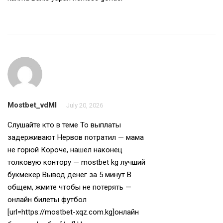
Mostbet_vdMl
July 20, 2026
Слушайте кто в теме То выплаты
задерживают Нервов потратил — мама
не горюй Короче, нашел наконец
толковую контору — mostbet kg лучший
букмекер Вывод денег за 5 минут В
общем, жмите чтобы не потерять —
онлайн билеты футбол
[url=https://mostbet-xqz.com.kg]онлайн