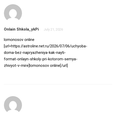
Onlain Shkola_ykPi
July 21, 2026
lomonosov online
[url=https://astroline.net.ru/2026/07/06/uchyoba-
doma-bez-napryazheniya-kak-nayti-
format-onlayn-shkoly-pri-kotorom-semya-
zhivyot-v-mire]lomonosov online[/url]