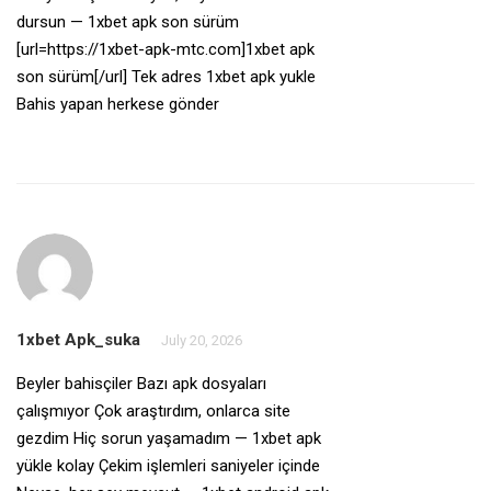
dursun — 1xbet apk son sürüm
[url=https://1xbet-apk-mtc.com]1xbet apk
son sürüm[/url] Tek adres 1xbet apk yukle
Bahis yapan herkese gönder
1xbet Apk_suka
July 20, 2026
Beyler bahisçiler Bazı apk dosyaları
çalışmıyor Çok araştırdım, onlarca site
gezdim Hiç sorun yaşamadım — 1xbet apk
yükle kolay Çekim işlemleri saniyeler içinde