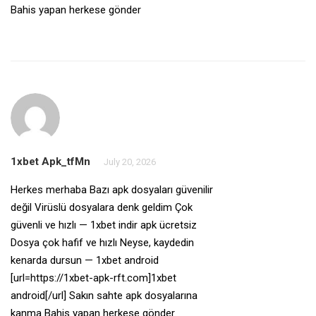
Bahis yapan herkese gönder
1xbet Apk_tfMn
July 20, 2026
Herkes merhaba Bazı apk dosyaları güvenilir
değil Virüslü dosyalara denk geldim Çok
güvenli ve hızlı — 1xbet indir apk ücretsiz
Dosya çok hafif ve hızlı Neyse, kaydedin
kenarda dursun — 1xbet android
[url=https://1xbet-apk-rft.com]1xbet
android[/url] Sakın sahte apk dosyalarına
kanma Bahis yapan herkese gönder