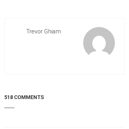
Trevor Ghiam
518 COMMENTS