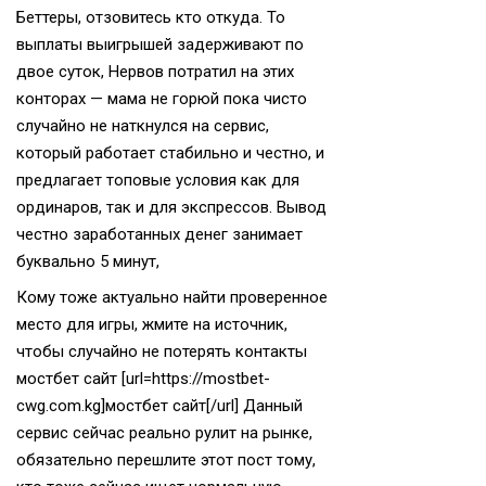
Беттеры, отзовитесь кто откуда. То
выплаты выигрышей задерживают по
двое суток, Нервов потратил на этих
конторах — мама не горюй пока чисто
случайно не наткнулся на сервис,
который работает стабильно и честно, и
предлагает топовые условия как для
ординаров, так и для экспрессов. Вывод
честно заработанных денег занимает
буквально 5 минут,
Кому тоже актуально найти проверенное
место для игры, жмите на источник,
чтобы случайно не потерять контакты
мостбет сайт [url=https://mostbet-
cwg.com.kg]мостбет сайт[/url] Данный
сервис сейчас реально рулит на рынке,
обязательно перешлите этот пост тому,