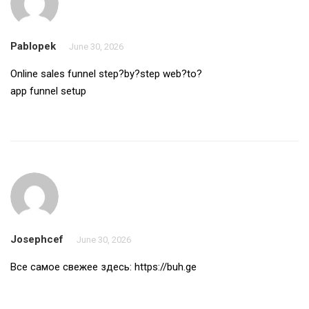
Pablopek
June 30, 2026
Online sales funnel
step?by?step web?to?
app funnel setup
Josephcef
June 30, 2026
Все самое свежее здесь:
https://buh.ge