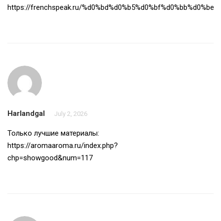
https://frenchspeak.ru/%d0%bd%d0%b5%d0%bf%d0%bb%d0%b
Harlandgal
July 2, 2026
Только лучшие материалы:
https://aromaaroma.ru/index.php?
chp=showgood&num=117