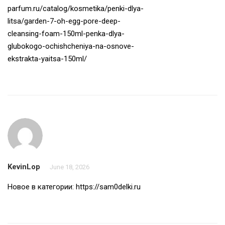
parfum.ru/catalog/kosmetika/penki-dlya-
litsa/garden-7-oh-egg-pore-deep-
cleansing-foam-150ml-penka-dlya-
glubokogo-ochishcheniya-na-osnove-
ekstrakta-yaitsa-150ml/
KevinLop
June 18, 2026
Новое в категории:
https://sam0delki.ru