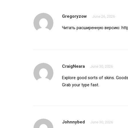
Gregoryzow
June 26, 2026
Читать расширенную версию:
htt
CraigNeara
June 30, 2026
Explore good sorts of skins. Goods g
Grab your type fast.
Johnnybed
June 30, 2026