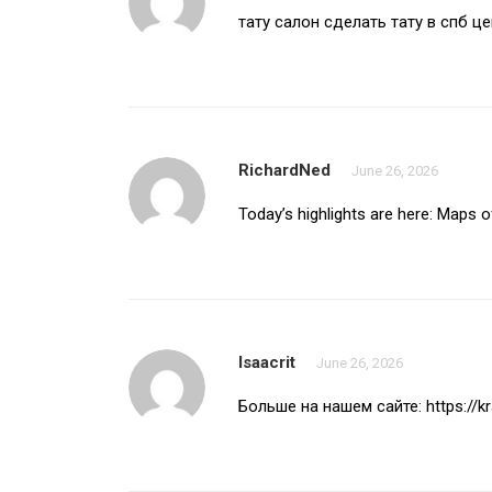
тату салон
сделать тату в спб ц
RichardNed
June 26, 2026
Today’s highlights are here:
Maps of
Isaacrit
June 26, 2026
Больше на нашем сайте:
https://k