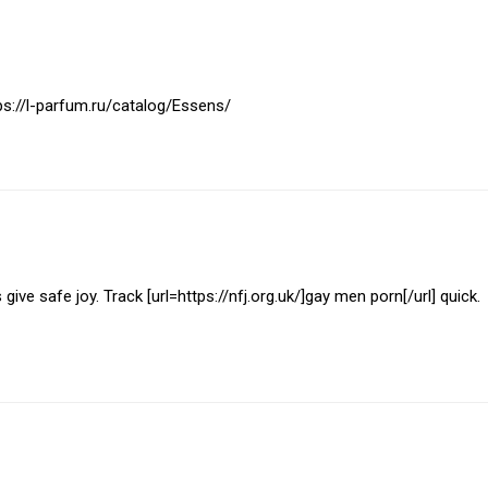
ps://l-parfum.ru/catalog/Essens/
ive safe joy. Track [url=https://nfj.org.uk/]gay men porn[/url] quick.