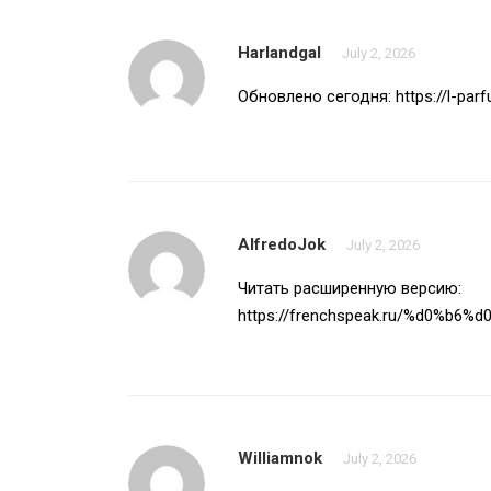
Harlandgal
July 2, 2026
Обновлено сегодня:
https://l-pa
AlfredoJok
July 2, 2026
Читать расширенную версию:
https://frenchspeak.ru/%d0%b
Williamnok
July 2, 2026