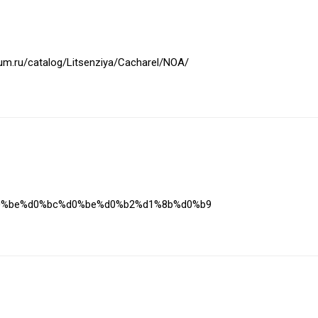
rfum.ru/catalog/Litsenziya/Cacharel/NOA/
6%d0%be%d0%bc%d0%be%d0%b2%d1%8b%d0%b9