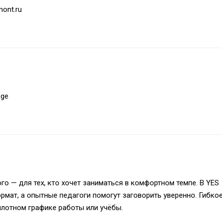
emont.ru
.ge
ого
— для тех, кто хочет заниматься в комфортном темпе. В YES
ормат, а опытные педагоги помогут заговорить уверенно. Гибко
плотном графике работы или учёбы.