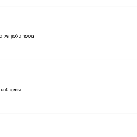
מספר טלפון של סוכ
н спб цены