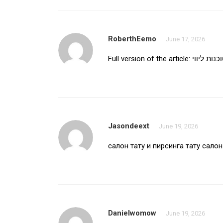
RoberthEemo
June 17, 2026
Full version of the article:
נות ליווי
Jasondeext
June 19, 2026
салон тату и пирсинга
тату сало
Danielwomow
June 19, 2026