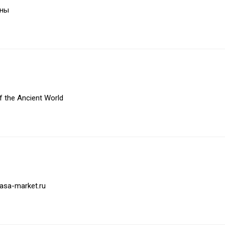
ены
 the Ancient World
rasa-market.ru