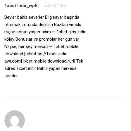
1xbet Indir_wpEl
July 20, 2026
Beyler bahis severler Bilgisayar başında
oturmak zorunda değilsin Bazıları virüslü
Hiçbir sorun yaşamadım — 1xbet giriş indir
kolay Bonuslar ve promolar her gün var
Neyse, her şey mevcut — 1xbet mobile
download [url=https://1xbet-indir-
qwr.com]1xbet mobile download[/url] Tek
adres 1xbet indir Bahis yapan herkese
gönder