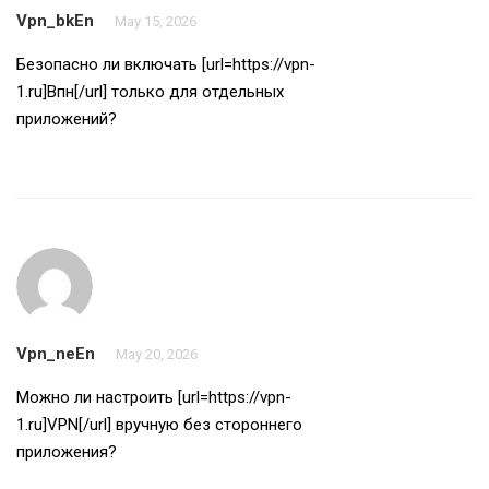
Vpn_bkEn
May 15, 2026
Безопасно ли включать [url=https://vpn-
1.ru]Впн[/url] только для отдельных
приложений?
Vpn_neEn
May 20, 2026
Можно ли настроить [url=https://vpn-
1.ru]VPN[/url] вручную без стороннего
приложения?