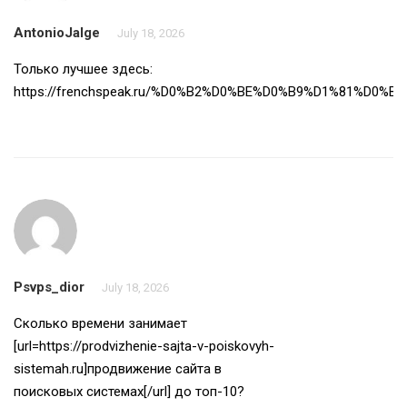
AntonioJalge
July 18, 2026
Только лучшее здесь:
https://frenchspeak.ru/%D0%B2%D0%BE%D0%B9%D1%81%D0%B
Psvps_dior
July 18, 2026
Сколько времени занимает
[url=https://prodvizhenie-sajta-v-poiskovyh-
sistemah.ru]продвижение сайта в
поисковых системах[/url] до топ-10?