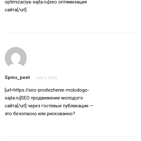
optimizaciya-sajta.ru]seo оптимизация
сайта[/url] .
Spms_peet
July 2, 2026
[url=https://seo-prodvizhenie-molodogo-
sajta.ru]SEO продвижение молодого
сайта[/url] через гостевые публикации —
это безопасно или рискованно?