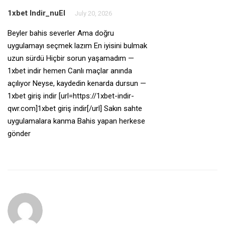
1xbet Indir_nuEl
July 20, 2026
Beyler bahis severler Ama doğru
uygulamayı seçmek lazım En iyisini bulmak
uzun sürdü Hiçbir sorun yaşamadım —
1xbet indir hemen Canlı maçlar anında
açılıyor Neyse, kaydedin kenarda dursun —
1xbet giriş indir [url=https://1xbet-indir-
qwr.com]1xbet giriş indir[/url] Sakın sahte
uygulamalara kanma Bahis yapan herkese
gönder