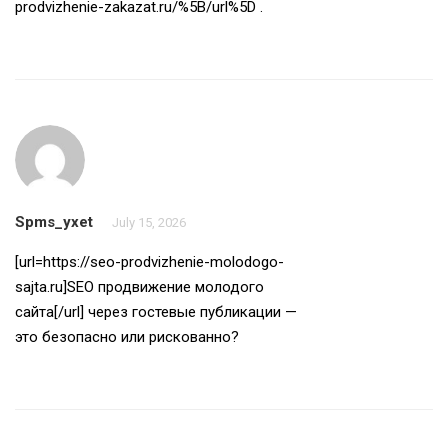
prodvizhenie-zakazat.ru/%5B/url%5D
.
Spms_yxet
July 15, 2026
[url=https://seo-prodvizhenie-molodogo-
sajta.ru]SEO продвижение молодого
сайта[/url] через гостевые публикации —
это безопасно или рискованно?