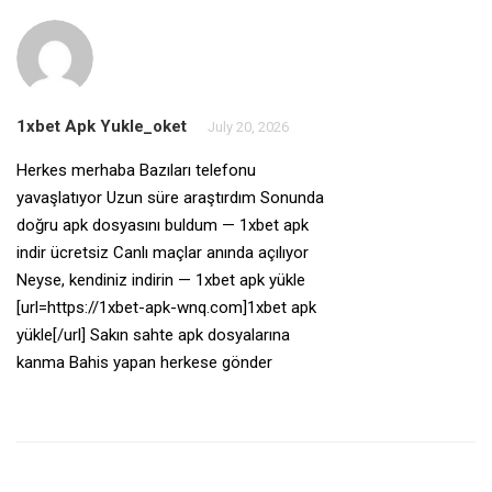
1xbet Apk Yukle_oket
July 20, 2026
Herkes merhaba Bazıları telefonu
yavaşlatıyor Uzun süre araştırdım Sonunda
doğru apk dosyasını buldum — 1xbet apk
indir ücretsiz Canlı maçlar anında açılıyor
Neyse, kendiniz indirin — 1xbet apk yükle
[url=https://1xbet-apk-wnq.com]1xbet apk
yükle[/url] Sakın sahte apk dosyalarına
kanma Bahis yapan herkese gönder