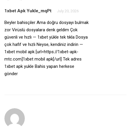
1xbet Apk Yukle_mqPt
July 20, 2026
Beyler bahisçiler Ama doğru dosyayı bulmak
zor Virüslü dosyalara denk geldim Çok
güvenli ve hızlı — 1xbet yükle tek tıkla Dosya
çok hafif ve hızlı Neyse, kendiniz indirin —
1xbet mobil apk [url=https://1xbet-apk-
mtc.com]1xbet mobil apk[/url] Tek adres
1xbet apk yukle Bahis yapan herkese
gönder