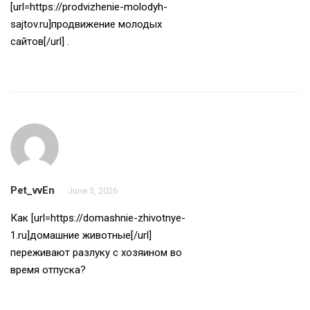
[url=https://prodvizhenie-molodyh-
sajtov.ru]продвижение молодых
сайтов[/url] .
Pet_vvEn
June 3, 2026
Как [url=https://domashnie-zhivotnye-
1.ru]домашние животные[/url]
переживают разлуку с хозяином во
время отпуска?