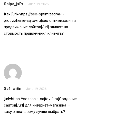
Soips_jxPr
June 19, 2026
Как [url=https://seo-optimizaciya-i-
prodvizhenie-sajtov.ru]seo оптимизация и
продвижение сайтов[/url] влияют на
стоимость привлечения клиента?
Ss1_wiEn
June 19, 2026
[url=https://sozdanie-sajtov-1.ru]Создание
сайтов[/url] для интернет-магазина —
какую платформу лучше выбрать?