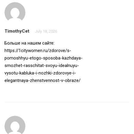
TimothyCet
July 18, 2026
Больше на нашем сайте:
https://1citywomen.ru/zdorove/s-
pomoshhyu-etogo-sposoba-kazhdaya-
smozhet-rasschitat-svoyu-idealnuyu-
vysotu-kabluka-i-nozhki-zdorovye-i-
elegantnaya-zhenstvennost-v-obraze/