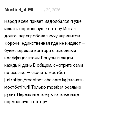
Mostbet_drMl
July 20, 2026
Народ всем привет Задолбался я уже
искать нормальную контору Искал
долго, перепробовал кучу вариантов
Короче, единственная где не кидают —
букмекерская контора с высокими
коэффициентами Бонусы и акции
каждый день В общем, смотрите сами
по ссылке — скачать мостбет
[url=https://mostbet-abc.com.kg]скачать
мостбет[/url] Только mostbet реально
рулит Перешлите тому кто тоже ищет
нормальную контору