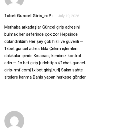
1xbet Guncel Giris_rcPi
July 19, 2026
Merhaba arkadaşlar Güncel giriş adresini
bulmak her seferinde çok zor Hepsinde
dolandırıldım Her şey çok hızlı ve güvenli —
1xbet güncel adres tıkla Çekim işlemleri
dakikalar içinde Kısacası, kendiniz kontrol
edin — 1x bet giriş [url=https://1xbet-guncel-
giris-rmf.com]1x bet giriş[/url] Sakın sahte
sitelere kanma Bahis yapan herkese gönder